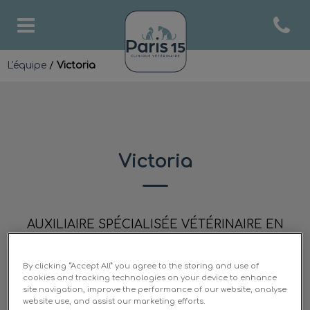
Open co
Page d'accueil de Clinique v
L'équipe
/
Victoria
Victoria
AUXILIAIRE SPÉCIALISÉE VÉTÉRINAIRE EN
ALTERNANCE
By clicking “Accept All” you agree to the storing and use of
cookies and tracking technologies on your device to enhance
site navigation, improve the performance of our website, analyse
website use, and assist our marketing efforts.