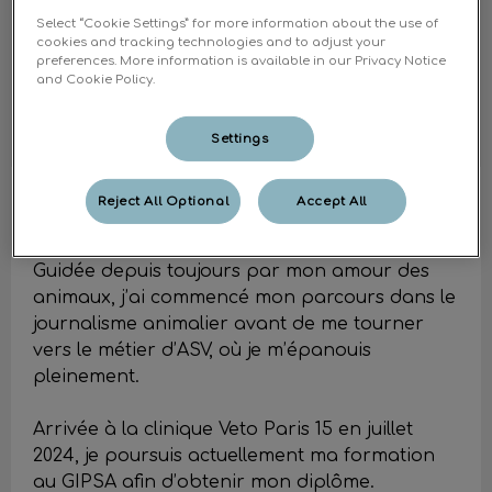
Select “Cookie Settings” for more information about the use of
cookies and tracking technologies and to adjust your
preferences. More information is available in our Privacy Notice
and Cookie Policy.
Settings
Victoria
Auxiliaire spécialisée vétérinaire
Reject All Optional
Accept All
en alternance
Guidée depuis toujours par mon amour des
animaux, j’ai commencé mon parcours dans le
journalisme animalier avant de me tourner
vers le métier d’ASV, où je m’épanouis
pleinement.
Arrivée à la clinique Veto Paris 15 en juillet
2024, je poursuis actuellement ma formation
au GIPSA afin d’obtenir mon diplôme.